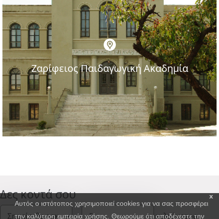
Ζαρίφειος Παιδαγωγική Ακαδημία
Δες κοντά σου
x
Αυτός ο ιστότοπος χρησιμοποιεί cookies για να σας προσφέρει
χιλιόμετρα
την καλύτερη εμπειρία χρήσης. Θεωρούμε ότι αποδέχεστε την