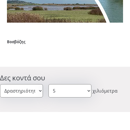
σβόζης
Δες κοντά σου
χιλιόμετρα