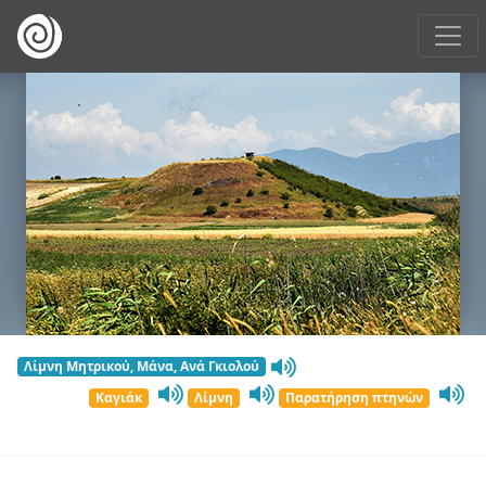
Λίμνη Μητρικού, Μάνα, Ανά Γκιολού
Καγιάκ
Λίμνη
Παρατήρηση πτηνών