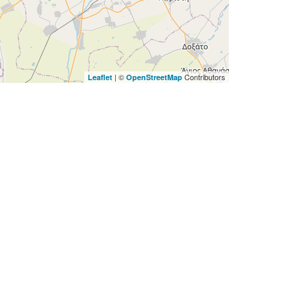
| ©
Contributors
Leaflet
OpenStreetMap