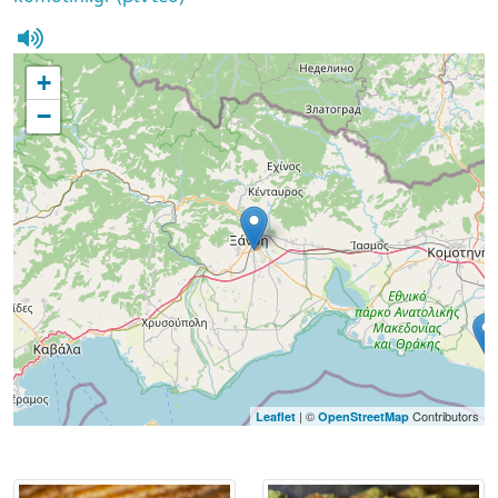
+
−
| ©
Contributors
Leaflet
OpenStreetMap