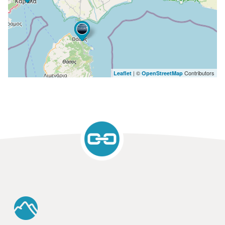
| ©
Contributors
Leaflet
OpenStreetMap