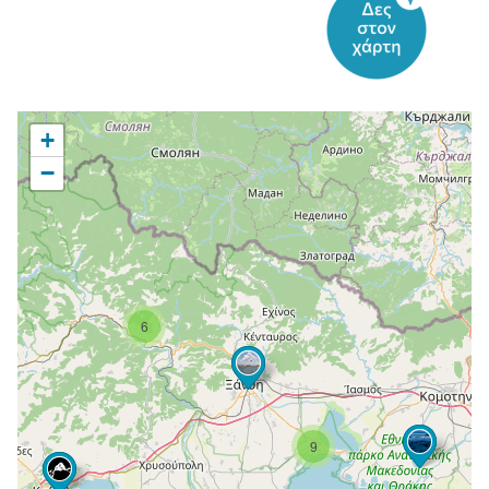
+
−
6
9