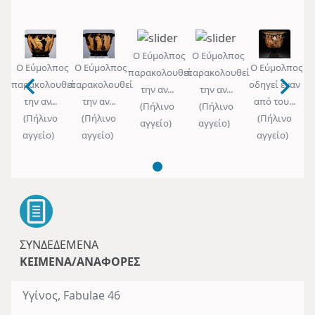
Ο Εύμολπος
Ο Εύμολπος
ος
Ο Εύμολπος
Ο Εύμολπος
Ο Εύμολπος
Ο
παρακολουθεί
παρακολουθεί
αν
παρακολουθεί
παρακολουθεί
οδηγεί έναν
πα
την αν...
την αν...
.
την αν...
την αν...
από του...
(Πήλινο
(Πήλινο
(Πήλινο
(Πήλινο
(Πήλινο
αγγείο)
αγγείο)
αγγείο)
αγγείο)
αγγείο)
ΣΥΝΔΕΔΕΜΈΝΑ
ΚΕΊΜΕΝΑ/ΑΝΑΦΟΡΈΣ
Υγίνος, Fabulae 46