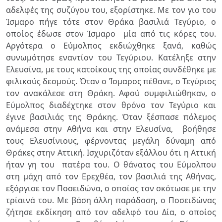
αδελφές της συζύγου του, εξορίστηκε. Με τον γιο του
Ίσμαρο πήγε τότε στον Θράκα βασιλιά Τεγύριο, ο
οποίος έδωσε στον Ίσμαρο μία από τις κόρες του.
Αργότερα ο Εύμολπος εκδιώχθηκε ξανά, καθώς
συνωμότησε εναντίον του Τεγύριου.
Κατέληξε στην
Ελευσίνα,
με τους κατοίκους της οποίας συνδέθηκε με
φιλικούς δεσμούς.
Όταν ο Ίσμαρος πέθανε, ο Τεγύριος
τον ανακάλεσε στη Θράκη. Αφού συμφιλιώθηκαν, ο
Εύμολπος διαδέχτηκε στον θρόνο τον Τεγύριο και
έγινε βασιλιάς της Θράκης.
Όταν ξέσπασε πόλεμος
ανάμεσα στην Αθήνα και στην Ελευσίνα, βοήθησε
τους Ελευσίνιους, φέρνοντας μεγάλη δύναμη από
Θράκες στην Αττική. Ισχυριζόταν εξάλλου ότι η Αττική
ήταν γη του πατέρα του. Ο θάνατος του Εύμολπου
στη μάχη από τον Ερεχθέα, τον βασιλιά της Αθήνας,
εξόργισε τον Ποσειδώνα, ο οποίος τον σκότωσε με την
τρίαινά του. Με βάση άλλη παράδοση, ο Ποσειδώνας
ζήτησε εκδίκηση από τον αδελφό του Δία, ο οποίος