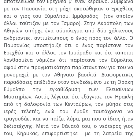
αποτελείωσε τον Ερεχθέα μ’ έναν κεραυνό. Σύμφωνα
με τον Παυσανία, στη μάχη σκοτώθηκαν ο Ερεχθέας
και ο γιος του Εύμολπου, Ιμμάραδος (τον οποίον
άλλοι ταύτιζαν με τον Ίσμαρο). Στην Ακρόπολη των
Αθηνών υπήρχε ένα σύμπλεγμα από δύο χάλκινους
ανδριάντες, αντιμέτωπους ο ένας προς τον άλλο. Ο
Παυσανίας υποστήριξε ότι ο ένας παρίστανε τον
Ερεχθέα και ο άλλος τον Ιμμάραδο και ότι κάποιοι
λανθασμένα νόμιζαν ότι παρίστανε τον Εύμολπο,
αφού στην πραγματικότητα παρίστανε τον γιο του να
μονομαχεί με τον Αθηναίο βασιλιά.
Διαφορετικές
παραδόσεις απέδιδαν στον συνδεδεμένο με τη Θράκη
Εύμολπο την εγκαθίδρυση των Ελευσίνιων
Μυστηρίων. Αυτός λέγεται ότι εξάγνισε τον Ηρακλή
από τη δολοφονία των Κενταύρων, τον μύησε στις
ιερές τελετές, ενώ του έμαθε ταυτόχρονα να
τραγουδάει και να παίζει λύρα, μια που ο ίδιος ήταν
δεξιοτέχνης. Μετά τον θάνατό του, ο νεότερος γιος
του, Κήρυκας, επιφορτίστηκε με τη λατρεία της